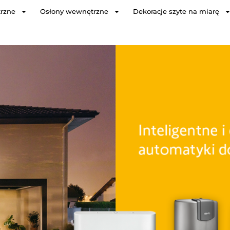
trzne
Osłony wewnętrzne
Dekoracje szyte na miarę