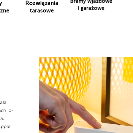
ala
ch io-
a.
Apple