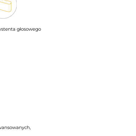
ystenta głosowego
awansowanych,