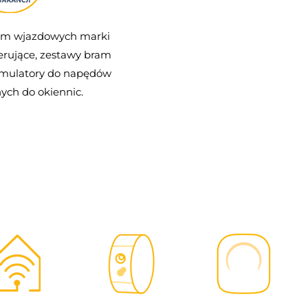
am wjazdowych marki
terujące, zestawy bram
umulatory do napędów
ych do okiennic.