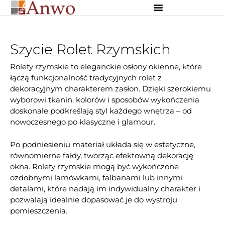
Osłony zewnętrzne
Osłony wewnętrzne
Dekoracje szyte na miarę
Szycie Rolet Rzymskich
Rolety rzymskie to eleganckie osłony okienne, które
łączą funkcjonalność tradycyjnych rolet z
dekoracyjnym charakterem zasłon. Dzięki szerokiemu
wyborowi tkanin, kolorów i sposobów wykończenia
doskonale podkreślają styl każdego wnętrza – od
nowoczesnego po klasyczne i glamour.
Po podniesieniu materiał układa się w estetyczne,
równomierne fałdy, tworząc efektowną dekorację
okna. Rolety rzymskie mogą być wykończone
ozdobnymi lamówkami, falbanami lub innymi
detalami, które nadają im indywidualny charakter i
pozwalają idealnie dopasować je do wystroju
pomieszczenia.