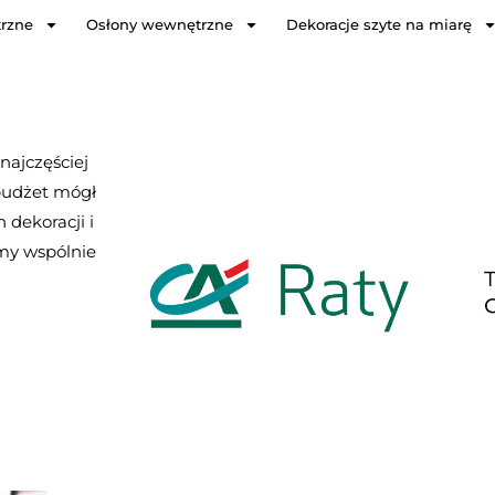
trzne
Osłony wewnętrzne
Dekoracje szyte na miarę
najczęściej
 budżet mógł
dekoracji i
emy wspólnie