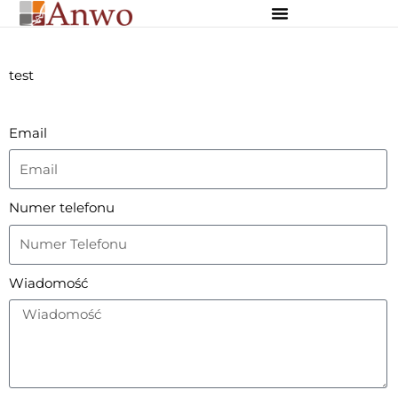
Osłony zewnętrzne
Osłony wewnętrzne
Dekoracje szyte na miarę
test
Email
Numer telefonu
Wiadomość