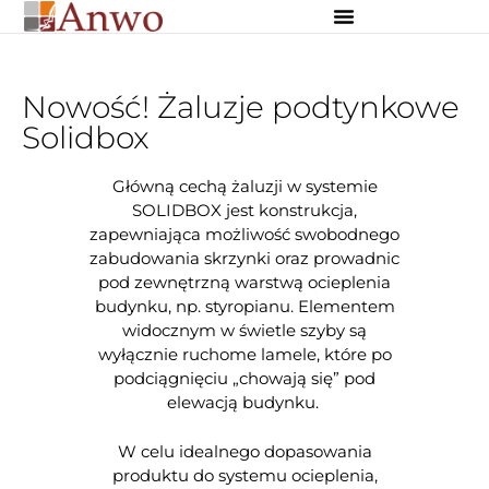
Osłony zewnętrzne
Osłony wewnętrzne
Dekoracje szyte na miarę
Nowość! Żaluzje podtynkowe
Solidbox
Główną cechą żaluzji w systemie
SOLIDBOX jest konstrukcja,
zapewniająca możliwość swobodnego
zabudowania skrzynki oraz prowadnic
pod zewnętrzną warstwą ocieplenia
budynku, np. styropianu. Elementem
widocznym w świetle szyby są
wyłącznie ruchome lamele, które po
podciągnięciu „chowają się” pod
elewacją budynku.
W celu idealnego dopasowania
produktu do systemu ocieplenia,