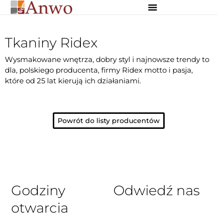
Osłony zewnętrzne
Osłony wewnętrzne
Dekoracje szyte na miarę
Tkaniny Ridex
Wysmakowane wnętrza, dobry styl i najnowsze trendy to
dla, polskiego producenta, firmy Ridex motto i pasja,
które od 25 lat kierują ich działaniami.
Powrót do listy producentów
Godziny
Odwiedź nas
otwarcia