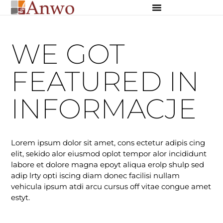
Osłony zewnętrzne
Osłony wewnętrzne
Dekoracje szyte na miarę
WE GOT
FEATURED IN
INFORMACJE
Lorem ipsum dolor sit amet, cons ectetur adipis cing
elit, sekido alor eiusmod oplot tempor alor incididunt
labore et dolore magna epoyt aliqua erolp shulp sed
adip lrty opti iscing diam donec facilisi nullam
vehicula ipsum atdi arcu cursus off vitae congue amet
estyt.